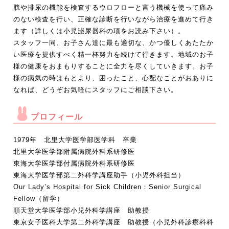
胱や排尿の機能を検査するウロフローと言う機械を使って痛み
のない検査を行い、正確な診断を行いながら治療を進めて行き
ます（詳しくは小児泌尿器科の項をお読み下さい）。
スタッフ一同、お子さん達に最も適切な、かつ優しくあたたか
い医療を提供すべく精一杯努力を続けて行きます。地域のお子
様の健康をおまもりすることに全力を尽くしていきます。お子
様の病気の時はもとより、困ったこと、心配なことがおありに
なれば、どうぞお気軽にスタッフにご相談下さい。
プロフィール
1979年 北里大学医学部医学科 卒業
北里大学医学部附属病院外科系研修医
東海大学医学部付属病院外科系研修医
東海大学医学部第二外科学講座助手（小児外科担当）
Our Lady’s Hospital for Sick Children：Senior Surgical
Fellow（留学）
順天堂大学医学部小児外科学講座 助教授
東京女子医科大学第二外科学講座 助教授（小児外科診療科科