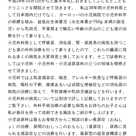
平成28年10月1日から三鷹市牟礼におきましてふじもとこども
クリニックを開院させて頂きます。 私は38年間小児外科医と
して日本国内だけでなく、ヨーロッパの小児病院で小児外科学
の研鑽を積み、超低出生体重児（出生体重が750g 未満の新生
児）から乳幼児、学童期まで幅広い年齢の沢山のこども達の治
療を行って参りました。
小児外科医として呼吸器、消化器、腎・尿路系の病気を持つこ
ども達の外科治療を行って参りましたので、これらの臓器に現
れる多くの病気を大変得意と致しております。そこで診療科と
しては小児科・小児外科・小児泌尿器科の三つの領域を標榜さ
せて頂きました。
小児科では上気道感染症、喘息、アレルギー疾患など呼吸器の
病気、嘔吐や下痢、腹痛あるいは頑固な便秘症などの消化器の
病気の治療に加えて、予防接種や乳幼児健診などを行います。
小児外科の病気については別項で詳しく記載しておりますので
ご覧下さい。外科手術治療の必要な病気をお持ちのお子さんは
私が責任を持って信頼できる施設をご紹介申し上げます。
小児泌尿科は最もお母様方からご相談の多い夜尿症（おねし
ょ）の治療、昼間のおしっこのおもらし（遺尿症）、尿路に見
られる感染症などの治療を行います。最新型の超音波機器と膀